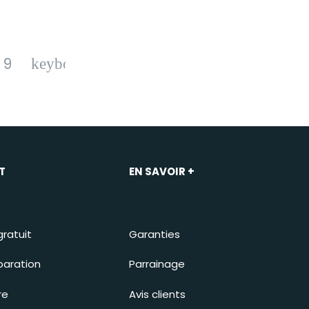
9
T
EN SAVOIR +
gratuit
Garanties
paration
Parrainage
re
Avis clients