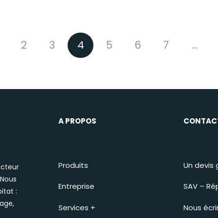
2
3
4
5
6
7
…
A PROPOS
CONTAC
Produits
Un devis 
acteur
 Nous
Entreprise
SAV – Ré
itat :
rage,
Services +
Nous écri