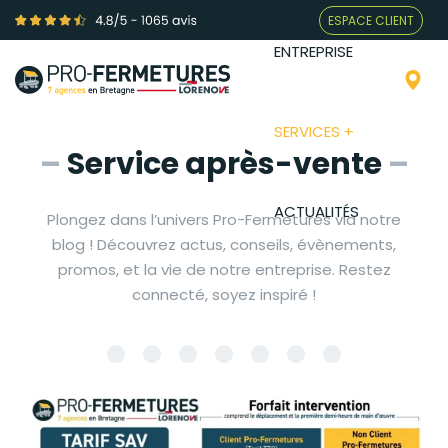
ESPACE CLIENT
ENTREPRISE
SERVICES +
–
Service après-vente
–
ACTUALITÉS
Plongez dans l’univers Pro-Fermetures via notre
blog ! Découvrez actus, conseils, évènements,
promos, et la vie de notre entreprise. Restez
connecté, soyez inspiré !