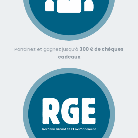
Parrainez et gagnez jusqu’à
300 € de chèques
cadeaux