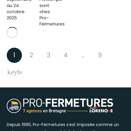
au 24
sont
octobre
chez
2025
Pro-
Fermetures
1
2
3
4
…
9
Depuis 1996, Pro-Fermetures s’est imposée comme un