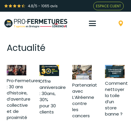
ESPACE CLIENT
Actualité
Pro‑Fermetures
Offre
Comment
Partenariat
: 30 ans
anniversaire
nettoyer
avec
d’histoire,
: 30ans,
la toile
L’Alréenne
d’aventure
30%
d’un
contre
collective
pour 30
store
les
et de
clients
banne ?
cancers
proximité