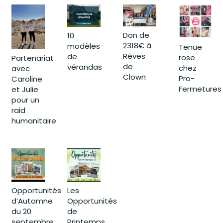
Don de
10
2318€ à
modèles
Tenue
Rêves
de
rose
Partenariat
de
vérandas
chez
avec
Clown
Pro-
Caroline
Fermetures
et Julie
pour un
raid
humanitaire
Opportunités
Les
d’Automne
Opportunités
du 20
de
septembre
Printemps