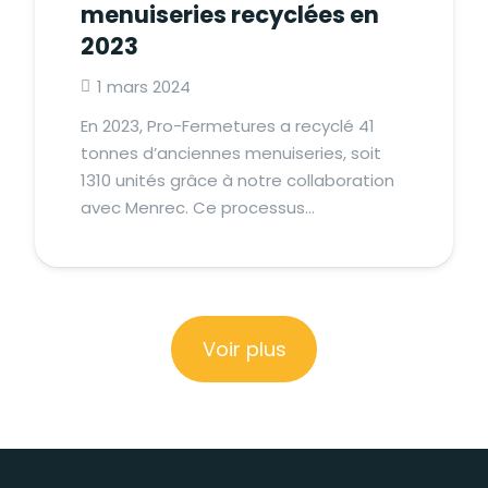
menuiseries recyclées en
2023
1 mars 2024
En 2023, Pro-Fermetures a recyclé 41
tonnes d’anciennes menuiseries, soit
1310 unités grâce à notre collaboration
avec Menrec. Ce processus…
Voir plus