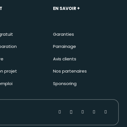
T
EN SAVOIR +
gratuit
Garanties
paration
Parrainage
re
Avis clients
n projet
Nos partenaires
emploi
Sponsoring