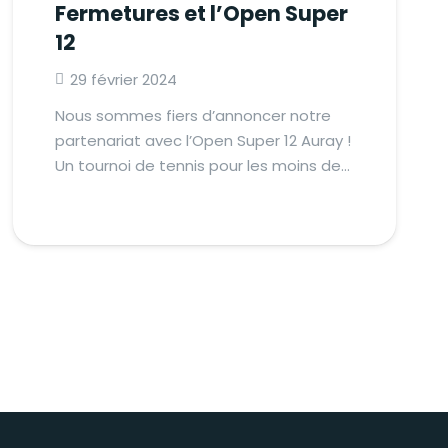
Fermetures et l’Open Super
12
29 février 2024
Nous sommes fiers d’annoncer notre
partenariat avec l’Open Super 12 Auray !
Un tournoi de tennis pour les moins de…