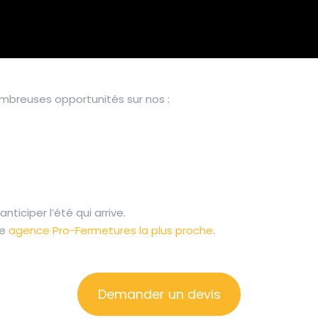
ombreuses opportunités sur nos :
ticiper l’été qui arrive.
re
agence Pro-Fermetures la plus proche
.
Demander un devis