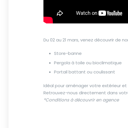
Du 02 au 21 mars, venez découvrir de n
Store-banne
Pergola à toile ou bioclimatique
Portail battant ou coulissant
Idéal pour aménager votre extérieur et an
Retrouvez-nous directement dans vot
*Conditions à découvrir en agence