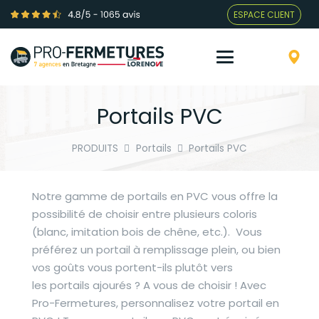
ESPACE CLIENT
Portails PVC
PRODUITS
Portails
Portails PVC
Notre gamme de portails en PVC vous offre la
possibilité de choisir entre plusieurs coloris
(blanc, imitation bois de chêne, etc.). Vous
préférez un portail à remplissage plein, ou bien
vos goûts vous portent-ils plutôt vers
les portails ajourés ? A vous de choisir ! Avec
Pro-Fermetures, personnalisez votre portail en