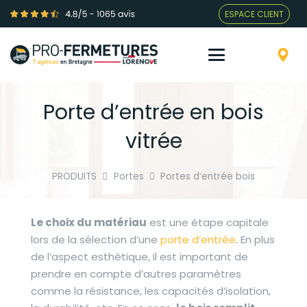
ESPACE CLIENT
Porte d’entrée en bois
vitrée
PRODUITS
Portes
Portes d’entrée bois
Le choix du matériau
est une étape capitale
lors de la sélection d’une
porte d’entrée
. En plus
de l’aspect esthétique, il est important de
prendre en compte d’autres paramètres
comme la résistance, les capacités d’isolation,