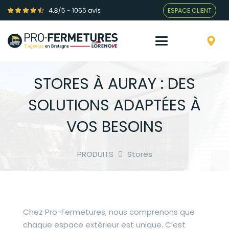
ESPACE CLIENT
STORES À AURAY : DES
SOLUTIONS ADAPTÉES À
VOS BESOINS
PRODUITS
Stores
Chez Pro-Fermetures, nous comprenons que
chaque espace extérieur est unique. C’est