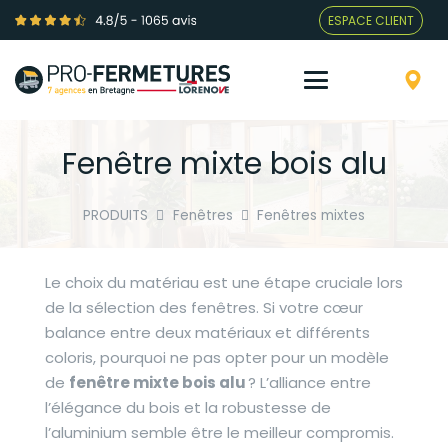
ESPACE CLIENT
Fenêtre mixte bois alu
PRODUITS
Fenêtres
Fenêtres mixtes
Le choix du matériau est une étape cruciale lors
de la sélection des fenêtres. Si votre cœur
balance entre deux matériaux et différents
coloris, pourquoi ne pas opter pour un modèle
de
fenêtre mixte bois alu
?
L’alliance entre
l’élégance du bois et la robustesse de
l’aluminium semble être le meilleur compromis.