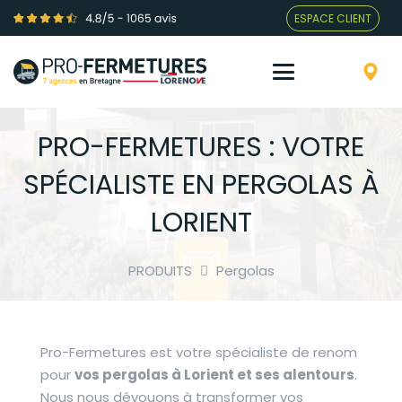
ESPACE CLIENT
PRO-FERMETURES : VOTRE
SPÉCIALISTE EN PERGOLAS À
LORIENT
PRODUITS
Pergolas
Pro-Fermetures est votre spécialiste de renom
pour
vos pergolas à Lorient et ses alentours
.
Nous nous dévouons à transformer vos