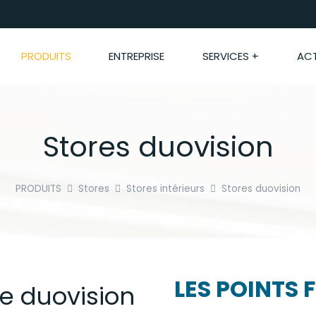
PRODUITS
ENTREPRISE
SERVICES +
ACT
Stores duovision
PRODUITS
Stores
Stores intérieurs
Stores duovision
LES POINTS 
re duovision