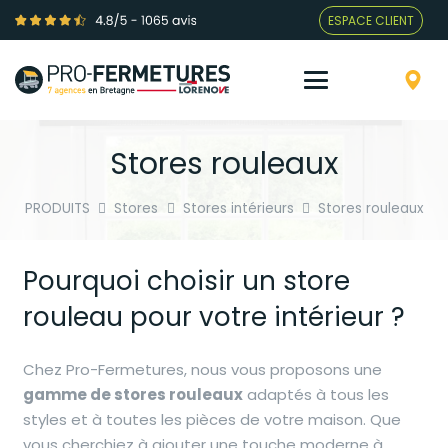
ESPACE CLIENT
Stores rouleaux
PRODUITS
Stores
Stores intérieurs
Stores rouleaux
Pourquoi choisir un store
rouleau pour votre intérieur ?
Chez Pro-Fermetures, nous vous proposons une
gamme de stores rouleaux
adaptés à tous les
styles et à toutes les pièces de votre maison. Que
vous cherchiez à ajouter une touche moderne à