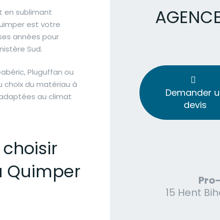
AGENCE
t en sublimant
uimper est votre
ses années pour
inistère Sud.
béric, Pluguffan ou
 choix du matériau à
Demander u
s adaptées au climat
devis
 choisir
à Quimper
Pro
15 Hent Bih