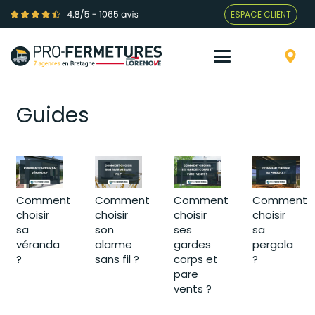
ESPACE CLIENT
Guides
Comment
Comment
Comment
Comment
choisir
choisir
choisir
choisir
sa
son
ses
sa
véranda
alarme
gardes
pergola
?
sans fil ?
corps et
?
pare
vents ?