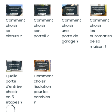
Comment
Comment
Comment
Comment
choisir
choisir
choisir
choisir
sa
son
une
les
clôture ?
portail ?
porte de
automatis
garage ?
de sa
maison ?
Quelle
Comment
porte
choisir
d’entrée
l’isolation
choisir
pour les
en 5
combles
étapes ?
?